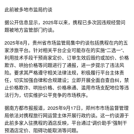
此前被多地市监局约谈
据公开信息显示，2025年以来，携程已多次因违规经营问
题被地方监管部门约谈。
2025年8月，贵州省市场监管局集中约谈包括携程在内的五
家涉旅平台。针对相关平台企业可能存在的实施“二选一”、
利用技术手段干预商家定价、订单生效后毁约或加价、价格
欺诈、哄抬价格等问题进行了通报，进一步提示了违法风
险。要求其严格遵守相关法律法规，积极履行平台主体责
任，切实加强自律和合规建设；立即开展全面自查自纠，禁
止价格欺诈、哄抬价格、价格串通、滥用市场支配地位等违
法行为，切实维护公平竞争的市场秩序。
据南方都市报报道，2025年9月17日，郑州市市场监督管理
局依法对携程旅行网运营主体开展行政约谈。这一约谈源于
此前多家入驻携程的酒店反映，平台通过“调价助手”强制干
预酒店定价、阻碍功能取消等问题。