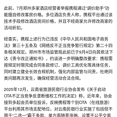
此前，7月郑州多家酒店经营者举报携程通过“调价助手”功
能擅自修改客房价格。多位酒店负责人称，携程平台通过该
技术手段修改酒店房间价格，并且不经商家允许修改商家的
活动折扣。
经查实，携程上述行为已违反《中华人民共和国电子商务
法》第三十五条及《网络反不正当竞争暂行规定》第二十四
条相关规定。郑州市市场监管局此前已于9月4日向其依法下
达《责令改正通知书》，约谈进一步明确整改要求：携程需
按规定时限完成合同条款修订、调价工具优化等具体任务，
同时建立健全长效合规机制，强化内部监管与问责，杜绝同
类问题再次发生，确保经营活动合法合规。
2025年12月，云南省旅游民宿行业协会发布《关于启动
OTA不正当竞争反垄断维权工作的决定》称，近年来，协会
接到多起会员单位投诉，反映携程等个别OTA（在线旅游）
平台利用其市场支配地位，对云南民宿行业实施了包括但不
限于“二选一”霸王条款、单方面随意涨佣、设置不公平交易