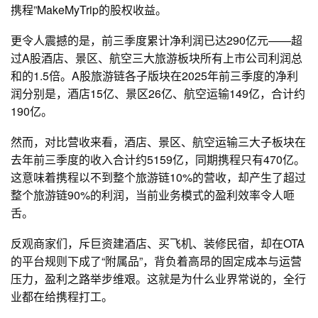
携程”MakeMyTrip的股权收益。
更令人震撼的是，前三季度累计净利润已达290亿元——超
过A股酒店、景区、航空三大旅游板块所有上市公司利润总
和的1.5倍。A股旅游链各子版块在2025年前三季度的净利
润分别是，酒店15亿、景区26亿、航空运输149亿，合计约
190亿。
然而，对比营收来看，酒店、景区、航空运输三大子板块在
去年前三季度的收入合计约5159亿，同期携程只有470亿。
这意味着携程以不到整个旅游链10%的营收，却产生了超过
整个旅游链90%的利润，当前业务模式的盈利效率令人咂
舌。
反观商家们，斥巨资建酒店、买飞机、装修民宿，却在OTA
的平台规则下成了“附属品”，背负着高昂的固定成本与运营
压力，盈利之路举步维艰。这就是为什么业界常说的，全行
业都在给携程打工。