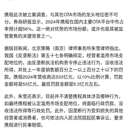
携程此次被立案调查，与其在OTA市场的龙头地位密不可
分。券商研报显示，2024年携程在国内主要OTA平台中市占
率预计超56%，这一绝对优势的市场份额，或许也是其被监
管聚焦的关键背景之一。
据极目新闻，北京策略（南京）律师事务所朱雪律师指出，
我国《反垄断法》第五十七条明确规定，经营者滥用市场支
配地位的，由反垄断执法机构责令停止违法行为，没收违法
所得，并处上一年度销售额百分之一以上百分之十以下的罚
款。携程2024年营收高达533亿元，以10%比例计算，罚款
金额将是53亿元，最低罚款金额是5.3亿元左右。
此外，朱雪还表示，目前并不清楚携程具体涉及哪种行为，
如最终携程被认定滥用市场支配地位，将面临行政罚款、没
收违法所得等行政处罚。此外，因垄断行为受到损失的其他
经营者或消费者，也可依法向人民法院提起民事诉讼，要求
携程进行民事赔偿。