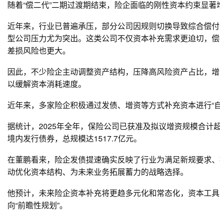
随着“偿二代”二期过渡期结束，险企面临的刚性资本约束显
近年来，行业已普遍承压，部分公司因规则切换导致综合偿付
型公司压力尤为突出。这类公司不仅资本补充需求更迫切，偿
差损风险也更大。
因此，不少险企主动调整资产结构，压降高风险资产占比，增
以缓解资本消耗速度。
近年来，多家险企积极通过发债、增资等方式补充资本进行“自
据统计，2025年全年，保险公司已获准及拟议增资规模合计超过
境内发行债券，总规模达1517.7亿元。
在董鹏看来，险企发债提速确实反映了行业为满足新规要求、
动优化资本结构、为未来业务拓展蓄力的战略选择。
他预计，未来险企资本补充将更趋多元化和常态化，资本工具
向“前瞻性规划”。