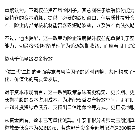
董鹏认为，下调权益资产风险因子，其意图在于缓解偿付能力
益持仓的资本消耗，提供了必要的激励窗口，但实质性提升仓
产、险企内部考核机制能否容忍短期波动，以及资产负债久期
不过，他也提醒，这一政策为险企适度提升权益配置提供了空
能力，切忌将“松绑”简单理解为追逐短期收益，而应着眼于
撬动千亿量级资金释放
“偿二代”二期的全面实施与风险因子的适时调整，共同构成了
化、价值化的高质量发展。
对于资本市场而言，这一系列政策意味着更稳定、更长期、更
长期持股的资本占用成本，为增配权益资产释放空间，更有助于
并通过投资绿色债券、支持出口信用保险等方式，更直接地服
从资金面看，效果已可量化测算。中泰非银分析师葛玉翔测算
释放最低资本为326亿元，若这部分资金全部增配沪深300股