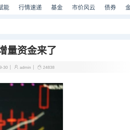
赋能
行情速递
基金
市价风云
债券
增量资金来了
9-30
admin
24838