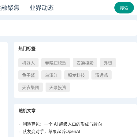
金融聚焦
业界动态
搜索
热门标签
机器人
春晚扭秧歌
安通控股
外贸
鱼子酱
乌溪江
鲟龙科技
清远鸡
天农集团
天聚投资
随机文章
›
制造豆包：一个 AI 超级入口的形成与转向
›
队友变对手，苹果起诉OpenAI