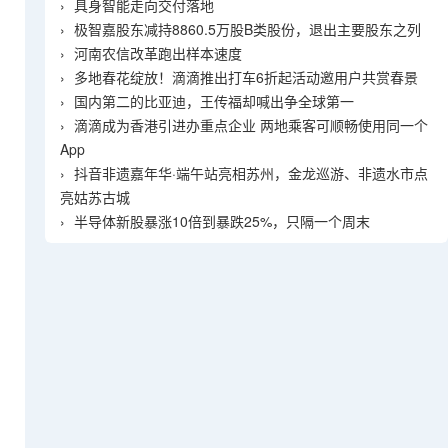
›
具身智能走向交付落地
›
极智嘉股东减持8860.5万股B类股份，退出主要股东之列
›
河南农信改革跑出样本速度
›
多地春花绽放！滴滴推出打车6折起活动邀用户共赏春景
›
国内第二的比亚迪，王传福却喊出争全球第一
›
滴滴成为香港引进办重点企业 两地乘客可顺畅使用同一个
App
›
抖音非遗嘉年华·端午站亮相苏州，金龙巡游、非遗水市点
亮姑苏古城
›
半导体新股暴涨10倍到暴跌25%，只隔一个周末