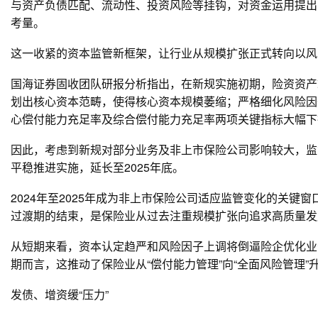
与资产负债匹配、流动性、投资风险等挂钩，对资金运用提出
考量。
这一收紧的资本监管新框架，让行业从规模扩张正式转向以风
国海证券固收团队研报分析指出，在新规实施初期，险资资产
划出核心资本范畴，使得核心资本规模萎缩；严格细化风险因
心偿付能力充足率及综合偿付能力充足率两项关键指标大幅下
因此，考虑到新规对部分业务及非上市保险公司影响较大，监
平稳推进实施，延长至2025年底。
2024年至2025年成为非上市保险公司适应监管变化的关键
过渡期的结束，是保险业从过去注重规模扩张向追求高质量发
从短期来看，资本认定趋严和风险因子上调将倒逼险企优化业
期而言，这推动了保险业从“偿付能力管理”向“全面风险管理”
发债、增资缓“压力”