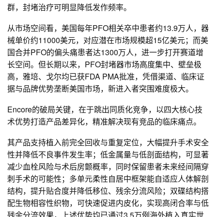
群，封堵治疗可明显降低发作频率。
从市场空间看，美国每年PFO相关卒中患者约13.9万人，器
械单价约11000美元，对应潜在市场规模超15亿美元；而美
国合并PFO的偏头痛患者达1300万人，进一步打开赛道增
长空间。但长期以来，PFO封堵器市场高度集中、壁垒极
高，雅培、戈尔均已获FDA PMA批准，凭借渠道、临床证
据与品牌优势垄断美国市场，新进入者突围难度极大。
Encore的破局关键，在于跳出同质化竞争，以四大核心技
术优势打造产品差异化，精准解决现有竞品的临床痛点。
其产品支持植入前完全回收与重复定位，大幅提升手术安全
性并降低不良事件发生率；低金属量与低剖面结构，可显著
减少血栓风险与术后房颤概率，同时保留患者未来经间隔穿
刺手术的可能性；多单元柔性自居中框架能自适应人体解剖
结构，提升贴合度并降低移位、残余分流风险；双碟结构搭
配生物相容性织物，可快速促进内皮化，实现高闭合率与低
残余分流效果，上述优势均已通过3.5万例海外植入真实世