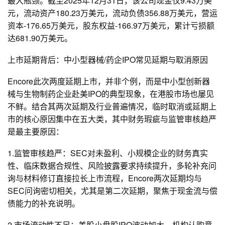
最大瓶颈。截至2025年12月31日，该公司现金仅9.43万美
元，流动资产180.23万美元，流动负债356.88万美元，营运
资本-176.65万美元，股东权益-166.97万美元，累计亏损额
达681.90万美元。
上市延期背后：中小型器械/药企IPO常见延期与取消原因
Encore此次两度延期上市，并非个例，而是中小型创新器
械与生物制药企业赴美IPO的典型现象，在港股市场也屡见
不鲜。结合其两次延期及行业普遍情况，临时取消或延期上
市的核心原因集中在五大类，其中财务瑕疵与监管审核趋严
是最主要原因：
1.监管审核趋严：SEC对未盈利、小规模企业的财务真实
性、临床数据合规性、风险披露要求持续提升，多轮补充问
询与材料修订直接拉长上市流程，Encore两次延期均与
SEC问询密切相关，尤其是第二次延期，聚焦于现金流与偿
债能力的补充说明。
2.市场流动性不足：美股小盘股IPO波动加大，机构认购意