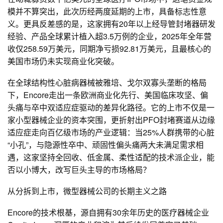
模并不算突出，此次历经两度延期的上市，具备标志性意
义。更具反差感的是，这家拥有20年以上经导管封堵器研发
经验、产品全球累计植入超3.5万例的企业，2025年全年营
收仅258.59万美元，同期净亏损92.81万美元，且最核心的
美国市场仍未实现商业化突破。
在全球结构性心脏病器械被雅培、戈尔双寡头垄断的格局
下，Encore走出一条欧洲商业化先行、美国临床攻坚、偏
头痛与卒中双适应症驱动的差异化路径。它的上市不仅是一
家小型器械企业的资本突围，更折射出PFO封堵赛道从边缘
适应症走向百亿级市场的产业逻辑：当25%人群携带的心脏
“小孔”，与隐源性卒中、顽固性偏头痛两大未满足需求相
遇，这家坚持全回收、低金属、柔性适配的技术派企业，能
否以小博大，改写巨头主导的市场格局？
从分拆到上市，微型器械公司的长期主义之路
Encore的技术根基，源自拥有30余年历史的医疗器械企业