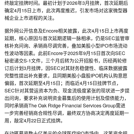
终敲定挂牌时间。最初计划于2026年3月挂牌，首次延期后
确定4月15日上市，此次再度推迟，引发市场对这家微型器
械企业上市进程的关注。
据外网公开信息及Encore相关披露，此次4月15日上市再度
延期，核心原因与首次延期逻辑一脉相承，仍是SEC监管审
核补充问询、承销商尽调完善，叠加美股小型IPO市场流动
性波动等因素。此前Encore于2025年9月15日首次向SEC
秘密递交S-1文件，三个月后转为公开招股书，历经两轮修
订后计划3月挂牌，因SEC对其财务稳健性、临床数据披露
完整性提出补充要求，且同期美股小盘股IPO机构认购意愿
偏弱，首次延期至4月15日；而临近4月15日挂牌节点，
SEC针对其营运资本为负、现金流极度紧张的现状进一步提
出问询，要求补充说明资金募集后的使用计划及偿债能力，
同时承销商The Oak Ridge Financial Services Group需进
一步完善经销商合规性尽调，最终双方协商决定再度延期一
周，敲定4月22日正式挂牌。
在动辄募资数十亿美元的全球医疗IPO市场中，这笔资金规