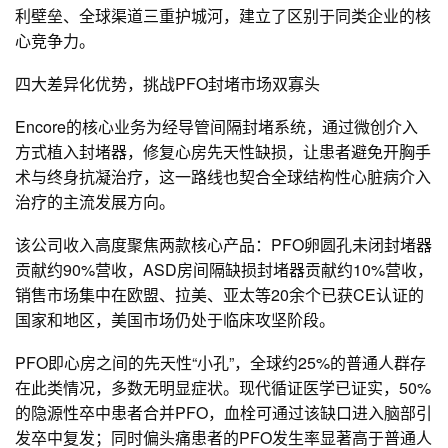
利壁垒、全球渠道三重护城河，建立了区别于同类企业的核
心竞争力。
四大差异化优势，挑战PFO封堵市场双寡头
Encore的核心业务为经导管间隔封堵系统，通过微创介入
方式植入封堵器，修复心房先天性缺损，让患者避免开胸手
术与终身抗凝治疗，这一路线也契合全球结构性心脏病介入
治疗的主流发展方向。
该公司收入高度聚焦两款核心产品：PFO卵圆孔未闭封堵器
贡献约90%营收，ASD房间隔缺损封堵器贡献约10%营收，
销售市场集中在欧盟、拉美、亚太等20余个已获CE认证的
国家和地区，美国市场仍处于临床攻坚阶段。
PFO即心房之间的先天性“小孔”，全球约25%的普通人群存
在此类情况，多数无明显症状。现代循证医学已证实，50%
的隐源性卒中患者合并PFO，血栓可通过该缺口进入脑部引
发卒中复发；同时偏头痛患者的PFO发生率显著高于普通人