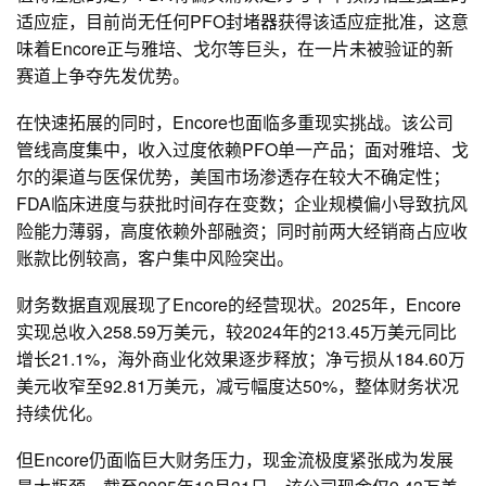
适应症，目前尚无任何PFO封堵器获得该适应症批准，这意
味着Encore正与雅培、戈尔等巨头，在一片未被验证的新
赛道上争夺先发优势。
在快速拓展的同时，Encore也面临多重现实挑战。该公司
管线高度集中，收入过度依赖PFO单一产品；面对雅培、戈
尔的渠道与医保优势，美国市场渗透存在较大不确定性；
FDA临床进度与获批时间存在变数；企业规模偏小导致抗风
险能力薄弱，高度依赖外部融资；同时前两大经销商占应收
账款比例较高，客户集中风险突出。
财务数据直观展现了Encore的经营现状。2025年，Encore
实现总收入258.59万美元，较2024年的213.45万美元同比
增长21.1%，海外商业化效果逐步释放；净亏损从184.60万
美元收窄至92.81万美元，减亏幅度达50%，整体财务状况
持续优化。
但Encore仍面临巨大财务压力，现金流极度紧张成为发展