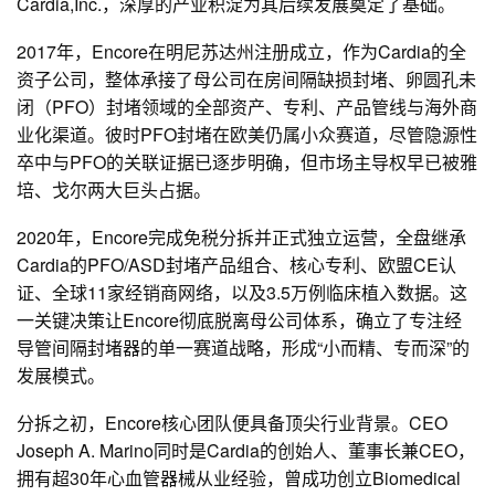
Cardia,Inc.，深厚的产业积淀为其后续发展奠定了基础。
2017年，Encore在明尼苏达州注册成立，作为Cardia的全
资子公司，整体承接了母公司在房间隔缺损封堵、卵圆孔未
闭（PFO）封堵领域的全部资产、专利、产品管线与海外商
业化渠道。彼时PFO封堵在欧美仍属小众赛道，尽管隐源性
卒中与PFO的关联证据已逐步明确，但市场主导权早已被雅
培、戈尔两大巨头占据。
2020年，Encore完成免税分拆并正式独立运营，全盘继承
Cardia的PFO/ASD封堵产品组合、核心专利、欧盟CE认
证、全球11家经销商网络，以及3.5万例临床植入数据。这
一关键决策让Encore彻底脱离母公司体系，确立了专注经
导管间隔封堵器的单一赛道战略，形成“小而精、专而深”的
发展模式。
分拆之初，Encore核心团队便具备顶尖行业背景。CEO
Joseph A. Marino同时是Cardia的创始人、董事长兼CEO，
拥有超30年心血管器械从业经验，曾成功创立Biomedical