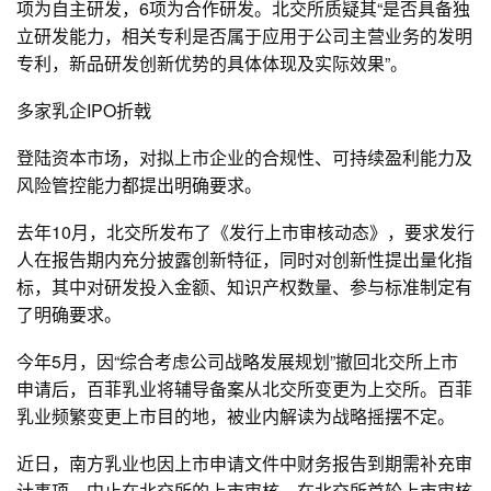
项为自主研发，6项为合作研发。北交所质疑其“是否具备独
立研发能力，相关专利是否属于应用于公司主营业务的发明
专利，新品研发创新优势的具体体现及实际效果”。
多家乳企IPO折戟
登陆资本市场，对拟上市企业的合规性、可持续盈利能力及
风险管控能力都提出明确要求。
去年10月，北交所发布了《发行上市审核动态》，要求发行
人在报告期内充分披露创新特征，同时对创新性提出量化指
标，其中对研发投入金额、知识产权数量、参与标准制定有
了明确要求。
今年5月，因“综合考虑公司战略发展规划”撤回北交所上市
申请后，百菲乳业将辅导备案从北交所变更为上交所。百菲
乳业频繁变更上市目的地，被业内解读为战略摇摆不定。
近日，南方乳业也因上市申请文件中财务报告到期需补充审
计事项，中止在北交所的上市审核。在北交所首轮上市审核