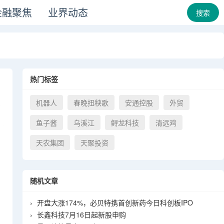
金融聚焦
业界动态
搜索
热门标签
机器人
春晚扭秧歌
安通控股
外贸
鱼子酱
乌溪江
鲟龙科技
清远鸡
天农集团
天聚投资
随机文章
›
开盘大涨174%，必贝特携首创新药今日科创板IPO
›
长鑫科技7月16日起新股申购