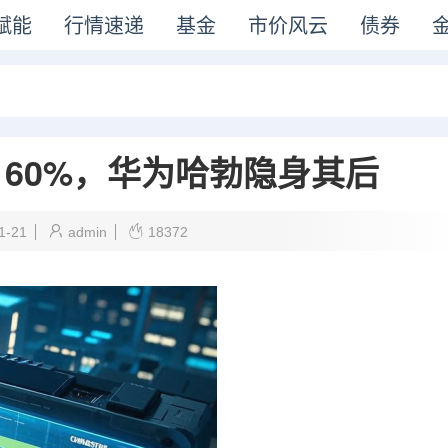
赋能
行情速递
基金
市价风云
债券
60%，华为哈勃隐身其后
1-21
admin
18372