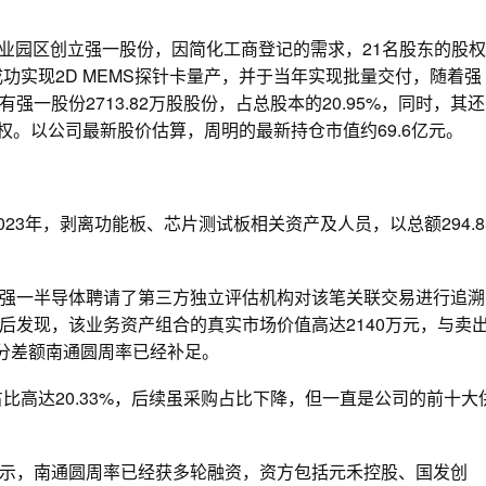
州工业园区创立强一股份，因简化工商登记的需求，21名股东的股权
功实现2D MEMS探针卡量产，并于当年实现批量交付，随着强
股份2713.82万股股份，占总股本的20.95%，同时，其还
权。以公司最新股价估算，周明的最新持仓市值约69.6亿元。
23年，剥离功能板、芯片测试板相关资产及人员，以总额294.8
强一半导体聘请了第三方独立评估机构对该笔关联交易进行追溯
后发现，该业务资产组合的真实市场价值高达2140万元，与卖
这部分差额南通圆周率已经补足。
比高达20.33%，后续虽采购占比下降，但一直是公司的前十大
示，南通圆周率已经获多轮融资，资方包括元禾控股、国发创