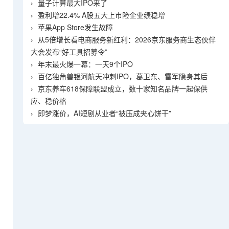
›
量子计算最大IPO来了
›
盈利增22.4% A股五大上市险企业绩稳增
›
苹果App Store发生故障
›
从5倍增长看电商服务新红利：2026京东服务商生态伙伴
大会发布“好工具招募令”
›
年末最火爆一幕：一天9个IPO
›
百亿独角兽银河航天冲刺IPO，葛卫东、雷军隐身其后
›
京东养车618保障联盟成立，数十家知名品牌一起保供
应、稳价格
›
即梦涨价，AI短剧从业者“被压成夹心饼干”
。